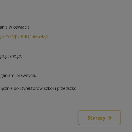
ania w oświacie
s.gle/YxNJ1nB4Q4aMuHzJ9
gogicznego,
ganiami prawnymi.
ącznie do Dyrektorów szkół i przedszkoli.
Starszy