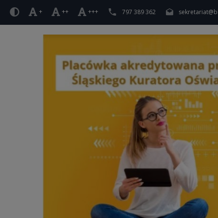
+
++
+++
797 389 362
sekretariat@b