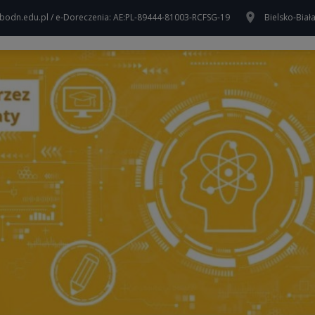
bodn.edu.pl / e-Doreczenia: AE:PL-89444-81003-RCFSG-19
Bielsko-Biał