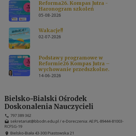
Reforma26. Kompas Jutra -
Haronogram szkoleń
05-08-2026
Wakacje!!
02-07-2026
Podstawy programowe w
Reformie26 Kompas Jutra –
wychowanie przedszkolne.
14-06-2026
Bielsko-Bialski Ośrodek
Doskonalenia Nauczycieli
797 389 362
sekretariat@bbodn.edu.pl / e-Doreczenia: AE:PL-89444-81003-
RCFSG-19
Bielsko-Biała 43-300 Piastowska 21