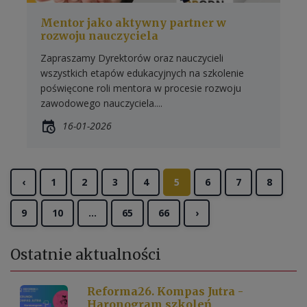
Mentor jako aktywny partner w
rozwoju nauczyciela
Zapraszamy Dyrektorów oraz nauczycieli
wszystkich etapów edukacyjnych na szkolenie
poświęcone roli mentora w procesie rozwoju
zawodowego nauczyciela....
16-01-2026
‹
1
2
3
4
5
6
7
8
9
10
...
65
66
›
Ostatnie
aktualności
Reforma26. Kompas Jutra -
Haronogram szkoleń