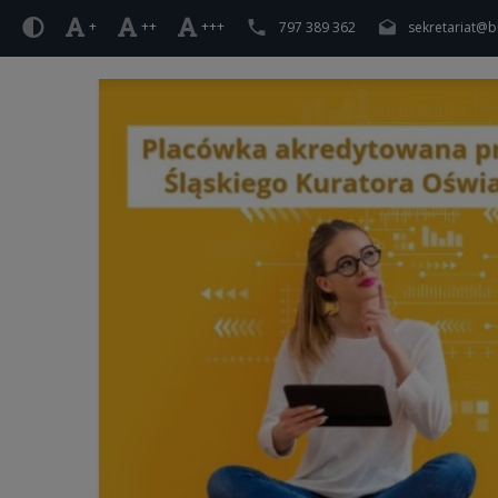
+
++
+++
797 389 362
sekretariat@b