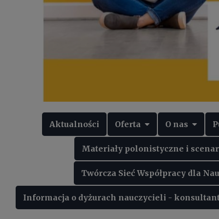
Aktualności
Oferta
O nas
P
Materiały polonistyczne i scenar
Twórcza Sieć Współpracy dla Nau
Informacja o dyżurach nauczycieli - konsulta