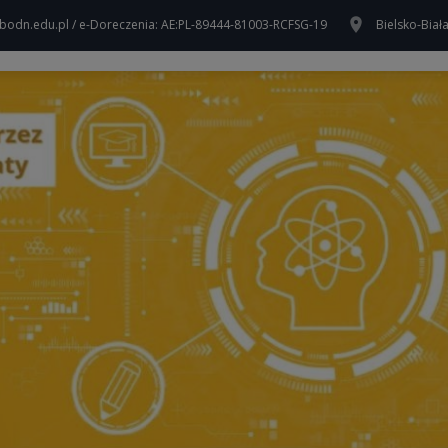
bodn.edu.pl / e-Doreczenia: AE:PL-89444-81003-RCFSG-19
Bielsko-Biał