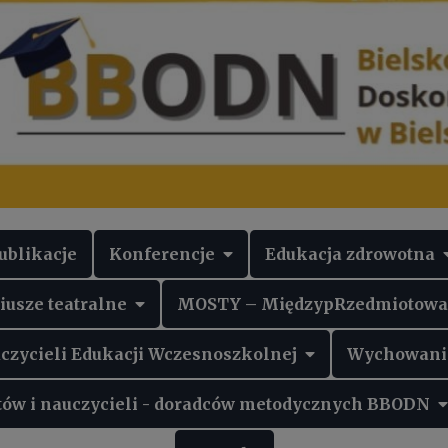
ublikacje
Konferencje
Edukacja zdrowotna
iusze teatralne
MOSTY – MiędzypRzedmiotowa O
czycieli Edukacji Wczesnoszkolnej
Wychowanie
ntów i nauczycieli - doradców metodycznych BBODN