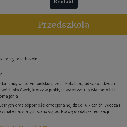
Kontakt
Przedszkola
 pracy przedszkoli:
h.
darzenie, w którym bielskie przedszkola biorą udział od dwóch
 dwóch placówek, którzy w praktyce wykorzystują wiadomości i
pomagania.
znych oraz odporności emocjonalnej dzieci 6 –letnich. Wiedza i
baw matematycznych stanowią podstawę do dalszej edukacji
tematyczna-przedszkolakow