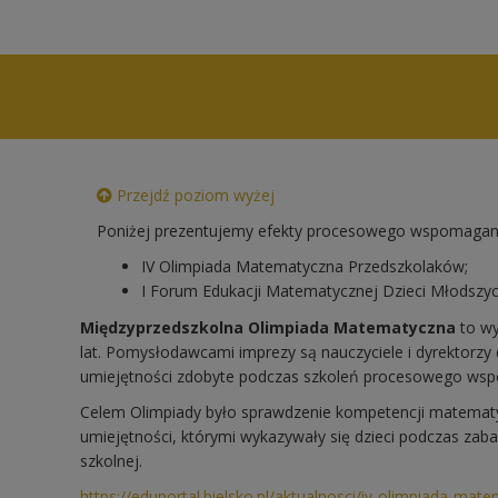
Przejdź poziom wyżej
Poniżej prezentujemy efekty procesowego wspomagania
IV Olimpiada Matematyczna Przedszkolaków;
I Forum Edukacji Matematycznej Dzieci Młodszyc
Międzyprzedszkolna Olimpiada Matematyczna
to wy
lat. Pomysłodawcami imprezy są nauczyciele i dyrektorzy
umiejętności zdobyte podczas szkoleń procesowego ws
Celem Olimpiady było sprawdzenie kompetencji matematyc
umiejętności, którymi wykazywały się dzieci podczas za
szkolnej.
https://eduportal.bielsko.pl/aktualnosci/iv-olimpiada-ma